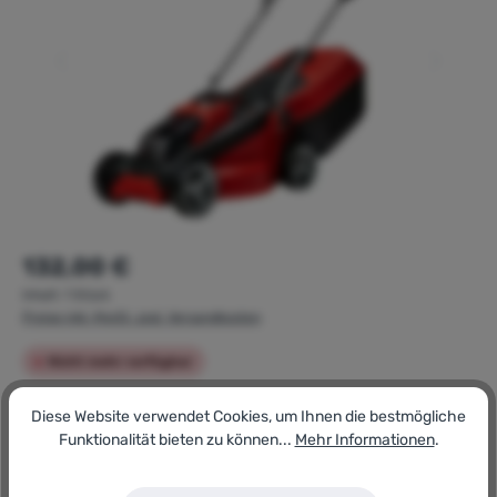
Regulärer Preis:
132,00 €
Inhalt:
1 Stück
Preise inkl. MwSt. zzgl. Versandkosten
Nicht mehr verfügbar
Artikel-Nr.:
Diese Website verwendet Cookies, um Ihnen die bestmögliche
180837738
Funktionalität bieten zu können...
Mehr Informationen
.
GTIN/EAN:
4006825629163