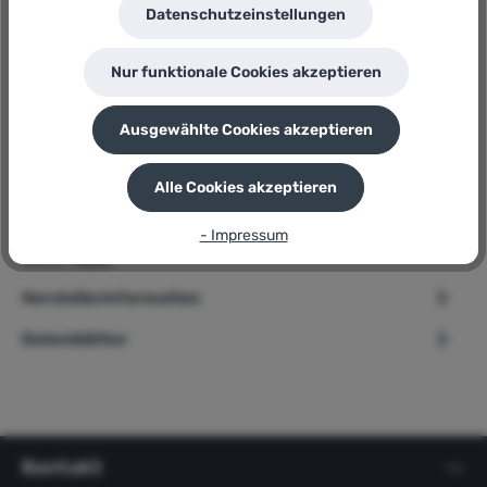
Hersteller:
Datenschutzeinstellungen
Einhell
Herstellernummer:
GE-CM 18/30 Li
Nur funktionale Cookies akzeptieren
P
Sie erhalten 132 Bonuspunkte für diese Bestellung
Ausgewählte Cookies akzeptieren
Beschreibung
Alle Cookies akzeptieren
➢ Einhell Akku-Rasenmäher » GE-CM 18/30 Li « PurePOWER
- Impressum
Brushless Motor Produktbeschreibung Freue dich auf einen
Allrou…
Mehr
Herstellerinformation
Datenblätter
Kontakt