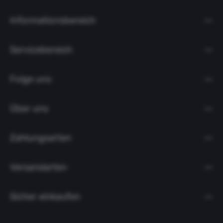
Informationsbereich
Servicebereich
Folge uns
Über uns
Zahlungsarten
Versandarten
Sicher einkaufen