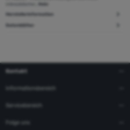
Unkrautstecher…
Mehr
Herstellerinformation
Datenblätter
Kontakt
Informationsbereich
Servicebereich
Folge uns