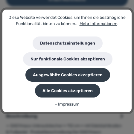
Diese Website verwendet Cookies, um Ihnen die bestmögliche
Artikel-Nr.:
Funktionalität bieten zu können...
Mehr Informationen
.
183829368
Lagerbestand:
40
Datenschutzeinstellungen
GTIN/EAN:
4067522090991
Hersteller:
Nur funktionale Cookies akzeptieren
EASYmaxx
Herstellernummer:
Unkrautstecher
Ausgewählte Cookies akzeptieren
P
Sie erhalten 30 Bonuspunkte für diese Bestellung
Alle Cookies akzeptieren
- Impressum
Beschreibung
➢ EASYmaxx Unkrautstecher » 112 cm « mit Edelstahlkrallen
& Fußpedal Produktbeschreibung Der EASYmaxx