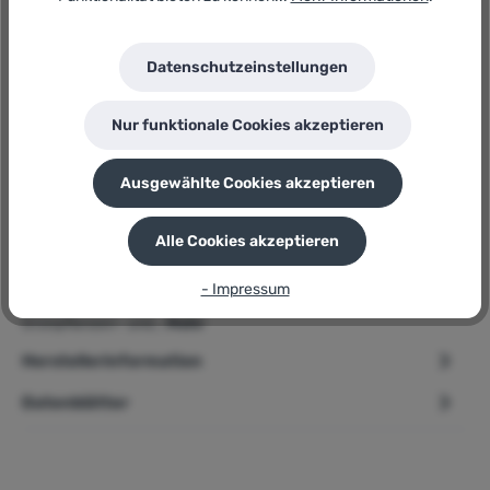
Hersteller:
COMPO
Herstellernummer:
Datenschutzeinstellungen
Grünpflanzen- und Palmenerde
P
Sie erhalten 8 Bonuspunkte für diese Bestellung
Nur funktionale Cookies akzeptieren
Ausgewählte Cookies akzeptieren
Beschreibung
Alle Cookies akzeptieren
➢ COMPO SANA » Grünpflanzen- und Palmenerde « 10 L,
- Impressum
exklusive Rezeptur Produktbeschreibung COMPO SANA®
Grünpflanzen- und…
Mehr
Herstellerinformation
Datenblätter