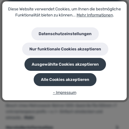
Diese Website verwendet Cookies, um Ihnen die bestmögliche
Funktionalität bieten zu können...
Mehr Informationen
.
Artikel-Nr.:
9405529
Lagerbestand:
1
Datenschutzeinstellungen
GTIN/EAN:
3165140480826
Hersteller:
Nur funktionale Cookies akzeptieren
Bosch
P
Sie erhalten 4 Bonuspunkte für diese Bestellung
Ausgewählte Cookies akzeptieren
Alle Cookies akzeptieren
- Impressum
Beschreibung
Bosch Uneo Mehrzweck-Bohrer SDS-Quick 8x75x120mm <?
xml:namespace prefix = o /> Einfach einstecken und
einraste…
Mehr
Herstellerinformation