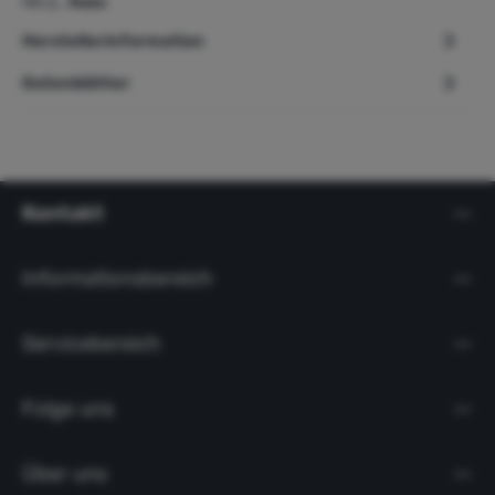
Mit d…
Mehr
Herstellerinformation
Datenblätter
Kontakt
Informationsbereich
Servicebereich
Folge uns
Über uns