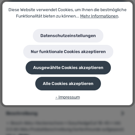
In den Warenkorb
Diese Website verwendet Cookies, um Ihnen die bestmögliche
Funktionalität bieten zu können...
Mehr Informationen
.
Artikel-Nr.:
181752926
Datenschutzeinstellungen
Lagerbestand:
6
Nur funktionale Cookies akzeptieren
GTIN/EAN:
4059952574967
Hersteller:
Ausgewählte Cookies akzeptieren
Bosch
Herstellernummer:
EasyHedgeCut 18-45
Alle Cookies akzeptieren
P
Sie erhalten 73 Bonuspunkte für diese Bestellung
- Impressum
Beschreibung
➢ Bosch Akku-Heckenschere » EasyHedgeCut 18-45 « inkl.
2.0 AH Akku Produktbeschreibung Gartenfreunde aufgepasst.