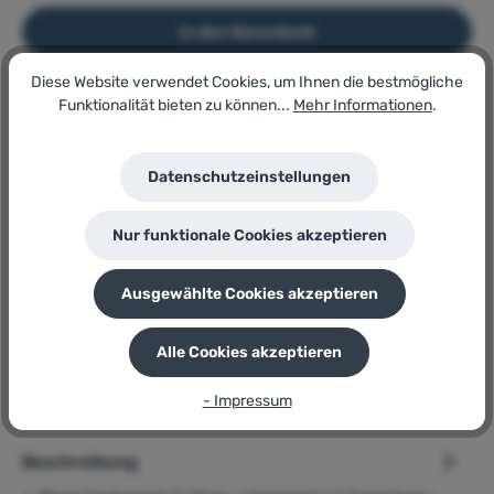
In den Warenkorb
Diese Website verwendet Cookies, um Ihnen die bestmögliche
Funktionalität bieten zu können...
Mehr Informationen
.
Artikel-Nr.:
156629487
Lagerbestand:
2
Datenschutzeinstellungen
GTIN/EAN:
4007248313592
Nur funktionale Cookies akzeptieren
Hersteller:
Blome
Herstellernummer:
Ausgewählte Cookies akzeptieren
31359
P
Sie erhalten 210 Bonuspunkte für diese Bestellung
Alle Cookies akzeptieren
- Impressum
Beschreibung