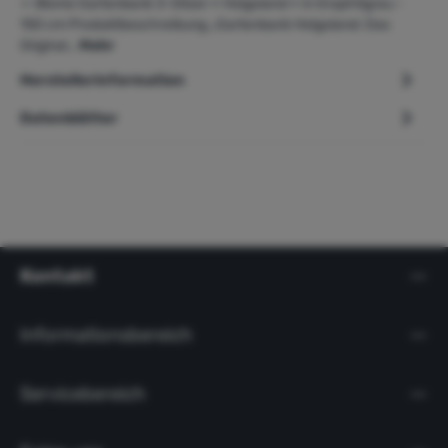
➢ Blome Gartenbank 3-Sitzer » Helgoland « in Graphitgrau -
150 cm Produktbeschreibung „Gartenbank Helgoland: Das
Original…
Mehr
Herstellerinformation
Datenblätter
Kontakt
Informationsbereich
Servicebereich