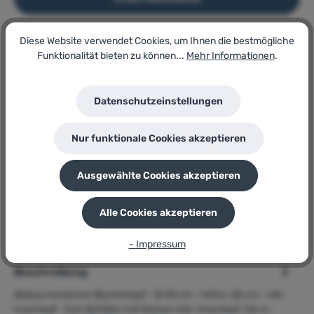
Diese Website verwendet Cookies, um Ihnen die bestmögliche
Artikel-Nr.:
Funktionalität bieten zu können...
Mehr Informationen
.
135178981
Lagerbestand:
15
Datenschutzeinstellungen
GTIN/EAN:
4042897958510
Hersteller:
Nur funktionale Cookies akzeptieren
Belissa
Herstellernummer:
95851
Ausgewählte Cookies akzeptieren
P
Sie erhalten 76 Bonuspunkte für diese Bestellung
Alle Cookies akzeptieren
- Impressum
Beschreibung
Belissa konischer Blumentopf - Ø 48 cm - Höhe: 28 cm - inkl.
Innentopf Zum Befüllen mit Steinen inkl. Innentopf. Die A…