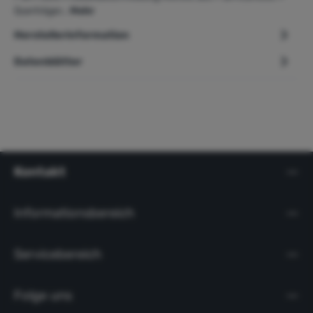
Querträger…
Mehr
Herstellerinformation
Datenblätter
Kontakt
Informationsbereich
Servicebereich
Folge uns