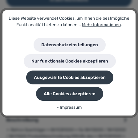
Diese Website verwendet Cookies, um Ihnen die bestmögliche
Artikel-Nr.:
Funktionalität bieten zu können...
Mehr Informationen
.
131959485
Lagerbestand:
9
Datenschutzeinstellungen
GTIN/EAN:
7314150243204
Hersteller:
Nur funktionale Cookies akzeptieren
BAHCO
Herstellernummer:
BH1CB1000
Ausgewählte Cookies akzeptieren
P
Sie erhalten 86 Bonuspunkte für diese Bestellung
Alle Cookies akzeptieren
- Impressum
Beschreibung
➢ Bahco Querträger » BH1CB1000 « für BH13000 / BH12000
/ BH11500 Produktbeschreibung Mithilfe des » BH1CB1000 «