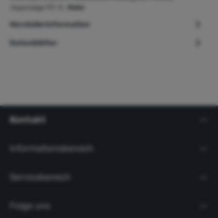
Japansäge PC-9…
Mehr
Herstellerinformation
Datenblätter
Kontakt
Informationsbereich
Servicebereich
Folge uns