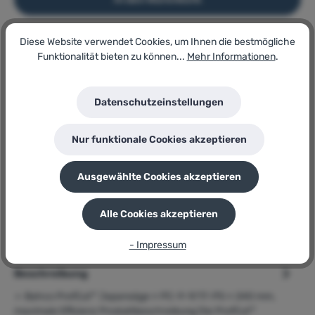
Diese Website verwendet Cookies, um Ihnen die bestmögliche
Artikel-Nr.:
Funktionalität bieten zu können...
Mehr Informationen
.
180373920
Lagerbestand:
11
Datenschutzeinstellungen
GTIN/EAN:
7311518285586
Hersteller:
Nur funktionale Cookies akzeptieren
BAHCO
Herstellernummer:
PC-9-9/17-PS
Ausgewählte Cookies akzeptieren
P
Sie erhalten 23 Bonuspunkte für diese Bestellung
Alle Cookies akzeptieren
- Impressum
Beschreibung
➢ Bahco ProfCut™ Japansäge » PC-9-9/17-PS « 240 mm,
maximale Effizienz Produktbeschreibung Die ProfCut™