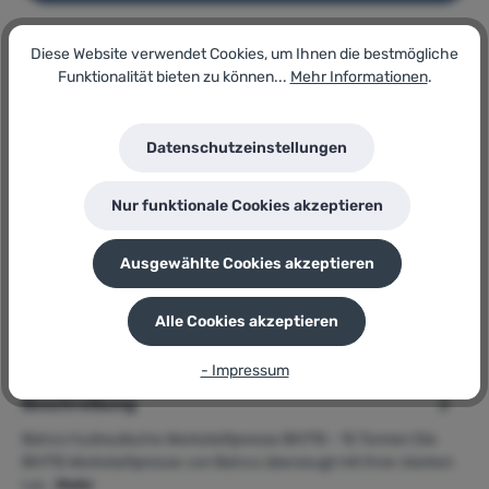
Diese Website verwendet Cookies, um Ihnen die bestmögliche
Artikel-Nr.:
135001851
Funktionalität bieten zu können...
Mehr Informationen
.
Lagerbestand:
20
GTIN/EAN:
Datenschutzeinstellungen
7314150237555
Hersteller:
BAHCO
Nur funktionale Cookies akzeptieren
Herstellernummer:
BH715
Ausgewählte Cookies akzeptieren
P
Sie erhalten 880 Bonuspunkte für diese Bestellung
Alle Cookies akzeptieren
- Impressum
Beschreibung
Bahco hydraulische Werkstattpresse BH715 - 15 Tonnen Die
BH715 Werkstattpresse von Bahco überzeugt mit Ihrer starken
Lei…
Mehr