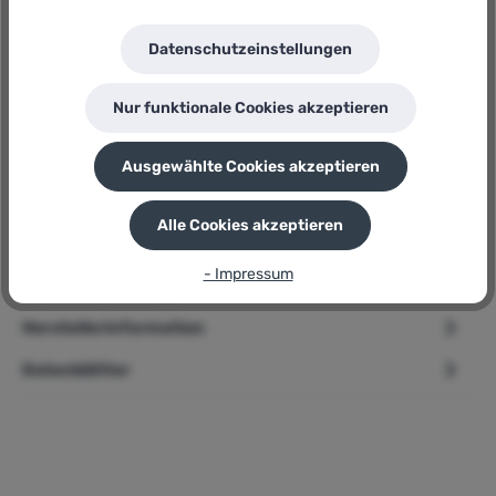
BAHCO
Herstellernummer:
BE-9881TB
Datenschutzeinstellungen
P
Sie erhalten 16 Bonuspunkte für diese Bestellung
Nur funktionale Cookies akzeptieren
Ausgewählte Cookies akzeptieren
Beschreibung
Alle Cookies akzeptieren
➢ Bahco Ergo® Schraubendreher Satz » BE-9881TB « 6-teilig
Produktbeschreibung Der Schraubendreher-Satz » BE-
- Impressum
9881TB « beinh…
Mehr
Herstellerinformation
Datenblätter