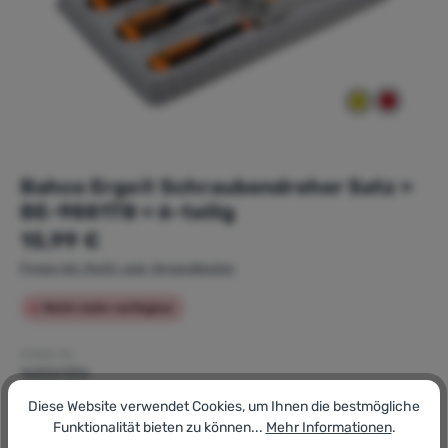
Bahco Ergo® Schraubendreher Satz »
BE-9881TB « 6-teilig
Regulärer Preis:
15,99 €
Preise inkl. MwSt. zzgl. Versandkosten
Nicht mehr verfügbar
Artikel-Nr.:
162061396
GTIN/EAN:
Diese Website verwendet Cookies, um Ihnen die bestmögliche
7314150275502
Funktionalität bieten zu können...
Mehr Informationen
.
Hersteller: